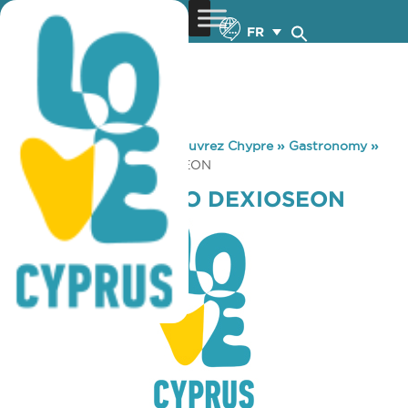
FR
You are here:
Home
»
Découvrez Chypre
»
Gastronomy
»
NIKEION KENTRO DEXIOSEON
NIKEION KENTRO DEXIOSEON