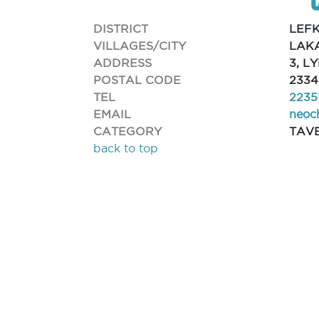
DISTRICT
LEF
VILLAGES/CITY
LAK
ADDRESS
3, L
POSTAL CODE
2334
TEL
2235
EMAIL
neoc
CATEGORY
TAV
back to top