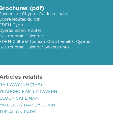
Brochures (pdf)
Saveurs de Chypre: Guide culinaire
Cypre Routes du Vin
EDEN Cyprus
Cyprus EDEN Routes
Gastronomic Calendar
EDEN Cultural Tourism: Orini Larnaka, Cyprus
Gastronomic Calendar Sweets&Pies
Articles relatifs
RAILWAY INN (THE)
YPARCHO FAMILY TAVERN
CLOCK CAFE NAAFI
MIXOLOGY BAR BY PUNIN
THE ALION PARK