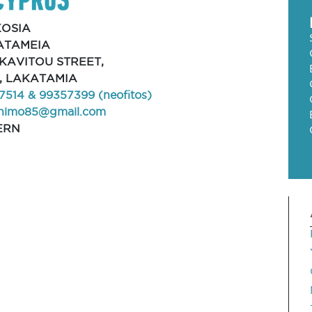
KOSIA
ATAMEIA
YKAVITOU STREET,
, LAKATAMIA
7514 & 99357399 (neofitos)
himo85@gmail.com
ERN