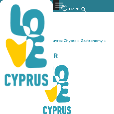
FR
You are here:
Home
»
Découvrez Chypre
»
Gastronomy
»
NOSH SNACK BAR
NOSH SNACK BAR