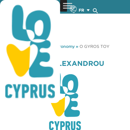
FR
You are here:
Home
»
Gastronomy
»
O GYROS TOY
ALEXANDROU
O GYROS TOY ALEXANDROU