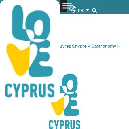
FR
You are here:
Home
»
Découvrez Chypre
»
Gastronomy
»
PALAIA PINEZA
PALAIA PINEZA