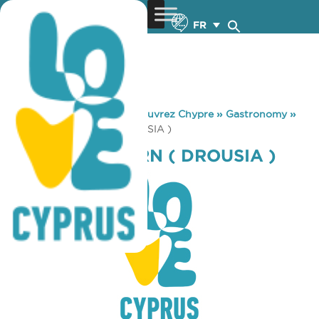
FR
You are here:
Home
»
Découvrez Chypre
»
Gastronomy
»
PHINIKAS TAVERN ( DROUSIA )
PHINIKAS TAVERN ( DROUSIA )