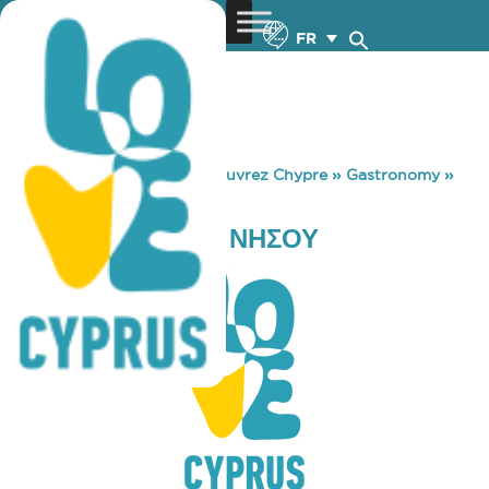
FR
You are here:
Home
»
Découvrez Chypre
»
Gastronomy
»
PIZZA HUT- KFC ΝΗΣΟΥ
PIZZA HUT- KFC ΝΗΣΟΥ