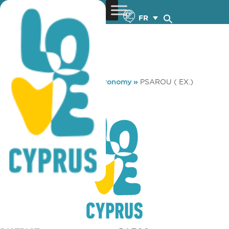
FR
You are here:
Home
»
Gastronomy
»
PSAROU ( EX.)
PSAROU ( EX.)