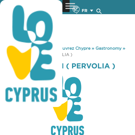
FR
You are here:
Home
»
Découvrez Chypre
»
Gastronomy
»
PYRGOS TAVERN ( PERVOLIA )
PYRGOS TAVERN ( PERVOLIA )