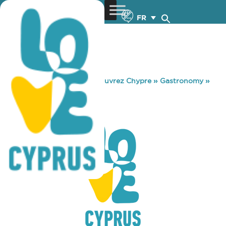
FR
You are here:
Home
»
Découvrez Chypre
»
Gastronomy
»
RASTONI
RASTONI