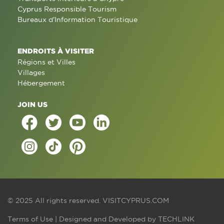
Cyprus Responsible Tourism
Bureaux d'Information Touristique
ENDROITS À VISITER
Régions et Villes
Villages
Hébergement
JOIN US
© 2025 All rights reserved.
VISITCYPRUS.COM
Terms of Use
| Designed and Developed by
TECHLINK