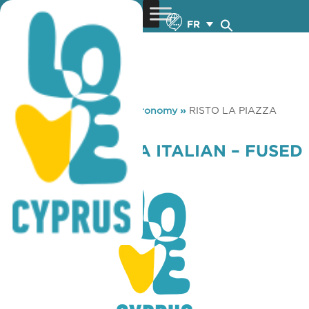
FR
You are here:
Home
»
Gastronomy
»
RISTO LA PIAZZA
ITALIAN – FUSED CUISINE
RISTO LA PIAZZA ITALIAN – FUSED
CUISINE