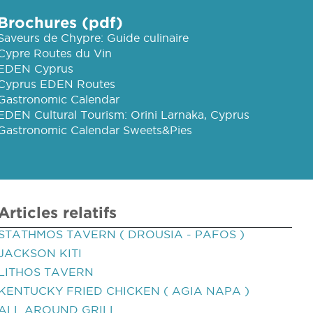
Brochures (pdf)
Saveurs de Chypre: Guide culinaire
Cypre Routes du Vin
EDEN Cyprus
Cyprus EDEN Routes
Gastronomic Calendar
EDEN Cultural Tourism: Orini Larnaka, Cyprus
Gastronomic Calendar Sweets&Pies
Articles relatifs
STATHMOS TAVERN ( DROUSIA - PAFOS )
JACKSON KITI
LITHOS TAVERN
KENTUCKY FRIED CHICKEN ( AGIA NAPA )
ALL AROUND GRILL