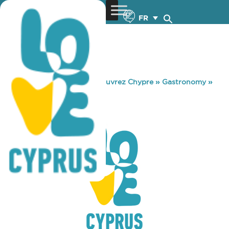
FR
You are here:
Home
»
Découvrez Chypre
»
Gastronomy
»
ROMYLOS PUB
ROMYLOS PUB