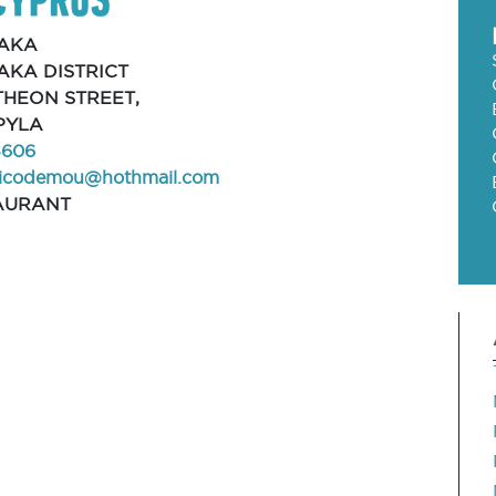
AKA
AKA DISTRICT
THEON STREET,
 PYLA
4606
icodemou@hothmail.com
AURANT