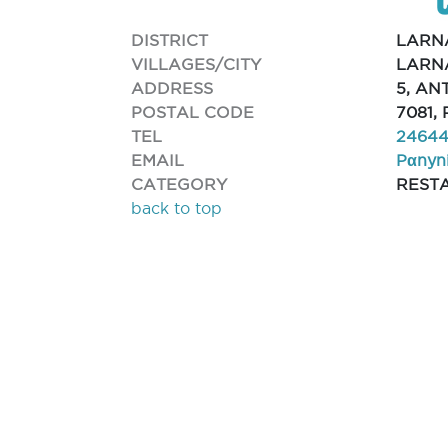
DISTRICT
LARN
VILLAGES/CITY
LARN
ADDRESS
5, AN
POSTAL CODE
7081,
TEL
2464
EMAIL
Pα
nyn
CATEGORY
REST
back to top