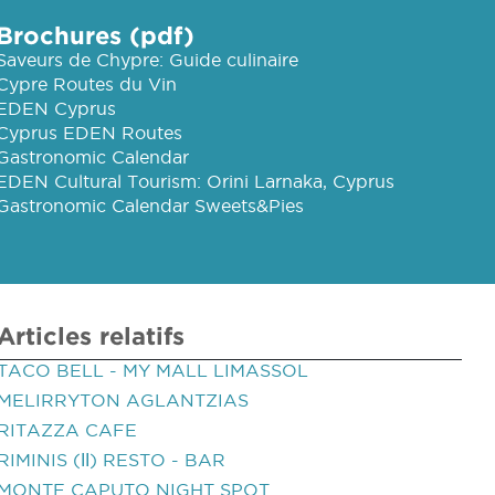
Brochures (pdf)
Saveurs de Chypre: Guide culinaire
Cypre Routes du Vin
EDEN Cyprus
Cyprus EDEN Routes
Gastronomic Calendar
EDEN Cultural Tourism: Orini Larnaka, Cyprus
Gastronomic Calendar Sweets&Pies
Articles relatifs
TACO BELL - MY MALL LIMASSOL
MELIRRYTON AGLANTZIAS
RITAZZA CAFE
RIMINIS (ΙΙ) RESTO - BAR
MONTE CAPUTO NIGHT SPOT