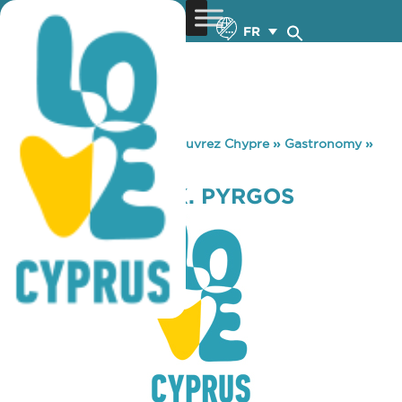
FR
You are here:
Home
»
Découvrez Chypre
»
Gastronomy
»
STATION CAFE K. PYRGOS
STATION CAFE K. PYRGOS