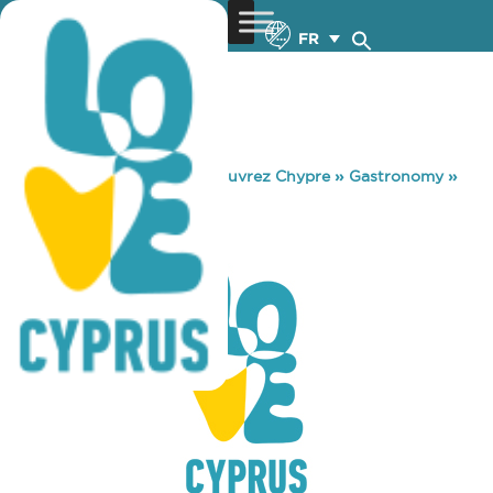
FR
You are here:
Home
»
Découvrez Chypre
»
Gastronomy
»
STORIES BAR
STORIES BAR