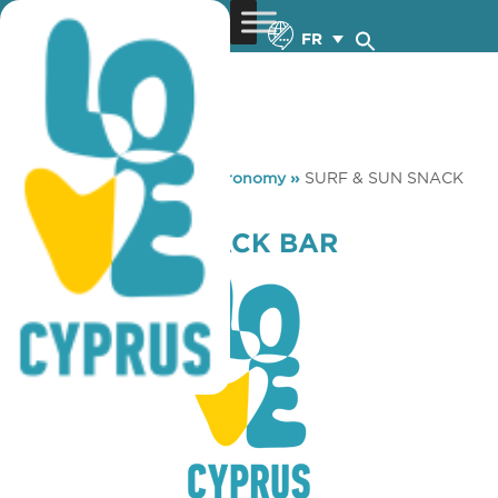
FR
You are here:
Home
»
Gastronomy
»
SURF & SUN SNACK
BAR
SURF & SUN SNACK BAR