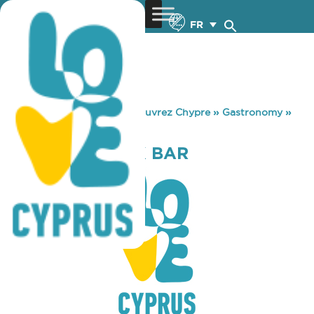
FR
You are here:
Home
»
Découvrez Chypre
»
Gastronomy
»
TA MALA SNACK BAR
TA MALA SNACK BAR