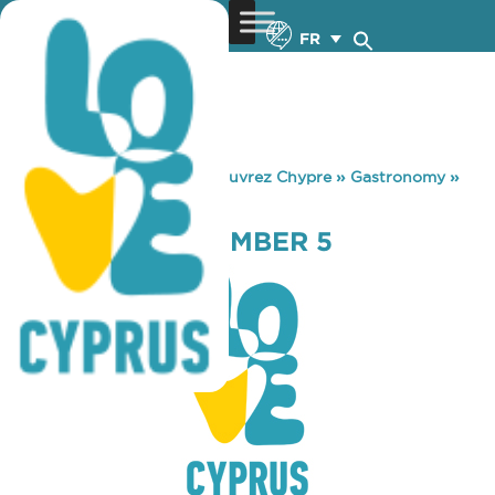
FR
You are here:
Home
»
Découvrez Chypre
»
Gastronomy
»
THE BOYS AT NUMBER 5
THE BOYS AT NUMBER 5