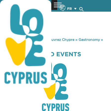
FR
You are here:
Home
»
Découvrez Chypre
»
Gastronomy
»
THE NOVEL YARD EVENTS
THE NOVEL YARD EVENTS