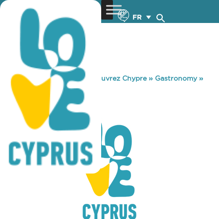
FR
You are here:
Home
»
Découvrez Chypre
»
Gastronomy
»
THE WOODMAN
THE WOODMAN