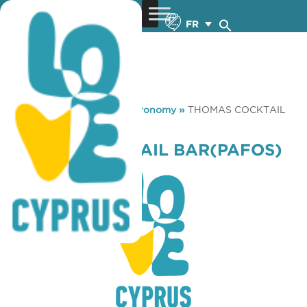
FR
You are here:
Home
»
Gastronomy
»
THOMAS COCKTAIL
BAR(PAFOS)
THOMAS COCKTAIL BAR(PAFOS)