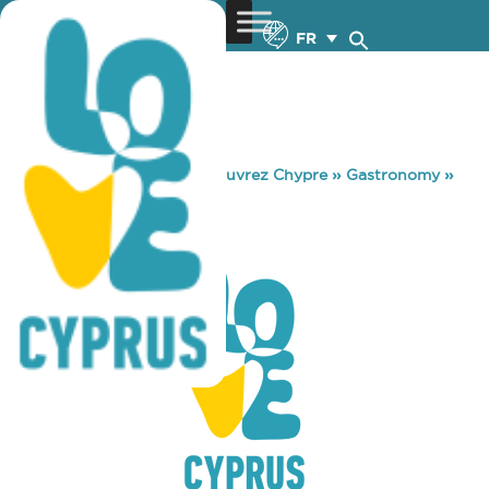
FR
You are here:
Home
»
Découvrez Chypre
»
Gastronomy
»
TO ARTION
TO ARTION