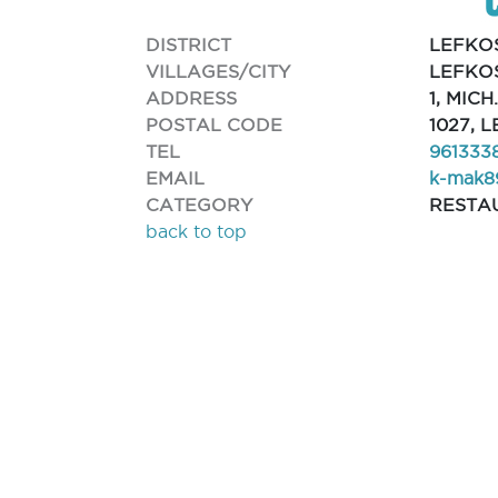
DISTRICT
LEFKO
VILLAGES/CITY
LEFKOS
ADDRESS
1, MIC
POSTAL CODE
1027, 
TEL
961333
EMAIL
k-mak8
CATEGORY
RESTA
back to top