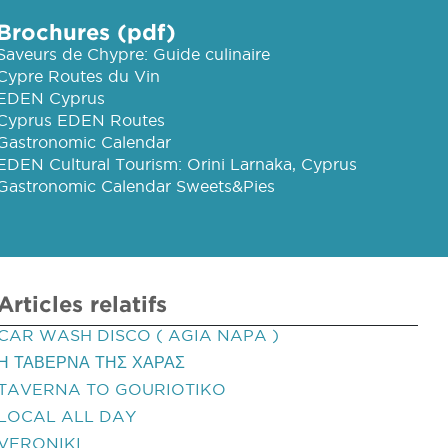
Brochures (pdf)
Saveurs de Chypre: Guide culinaire
Cypre Routes du Vin
EDEN Cyprus
Cyprus EDEN Routes
Gastronomic Calendar
EDEN Cultural Tourism: Orini Larnaka, Cyprus
Gastronomic Calendar Sweets&Pies
Articles relatifs
CAR WASH DISCO ( AGIA NAPA )
Η ΤΑΒΕΡΝΑ ΤΗΣ ΧΑΡΑΣ
TAVERNA TO GOURIOTIKO
LOCAL ALL DAY
VERONIKI