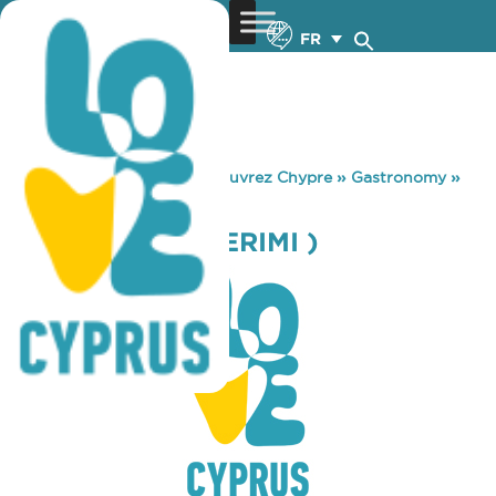
FR
You are here:
Home
»
Découvrez Chypre
»
Gastronomy
»
TO OUZERAKI ( ERIMI )
TO OUZERAKI ( ERIMI )