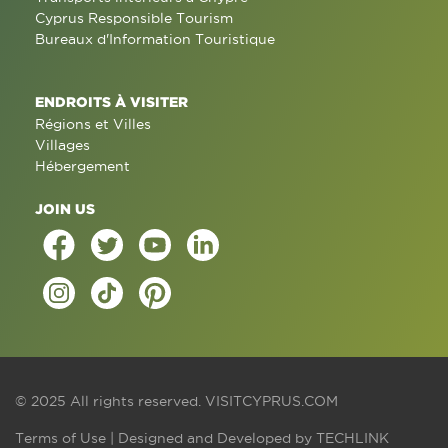
Cyprus Responsible Tourism
Bureaux d'Information Touristique
ENDROITS À VISITER
Régions et Villes
Villages
Hébergement
JOIN US
© 2025 All rights reserved.
VISITCYPRUS.COM
Terms of Use
| Designed and Developed by
TECHLINK