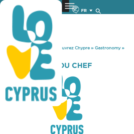
FR
You are here:
Home
»
Découvrez Chypre
»
Gastronomy
»
TO SOUVLAKI TOU CHEF
TO SOUVLAKI TOU CHEF