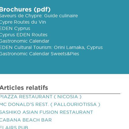
Brochures (pdf)
Saveurs de Chypre: Guide culinaire
Cypre Routes du Vin
EDEN Cyprus
Cyprus EDEN Routes
Gastronomic Calendar
EDEN Cultural Tourism: Orini Larnaka, Cyprus
Gastronomic Calendar Sweets&Pies
Articles relatifs
PIAZZA RESTAURANT ( NICOSIA )
MC DONALD'S REST. ( PALLOURIOTISSA )
SASHIKO ASIAN FUSION RESTAURANT
CABANA BEACH BAR
FLAIRS PUB