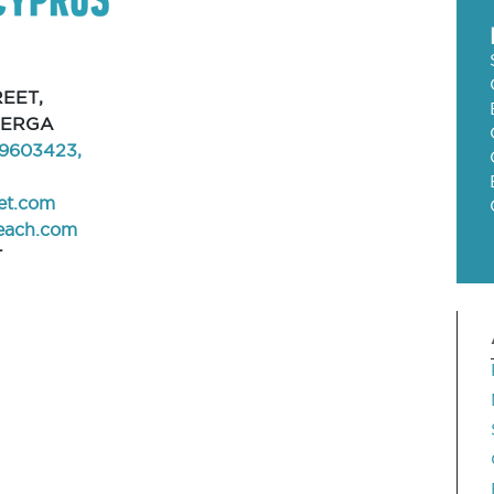
REET,
NERGA
9603423,
et.com
each.com
T