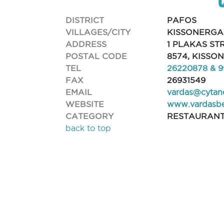
DISTRICT
PAFOS
VILLAGES/CITY
KISSONERGA
ADDRESS
1 PLAKAS ST
POSTAL CODE
8574, KISSO
TEL
26220878 & 9
FAX
26931549
EMAIL
vardas@cytan
WEBSITE
www.vardasb
CATEGORY
RESTAURAN
back to top