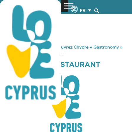
FR
You are here:
Home
»
Découvrez Chypre
»
Gastronomy
»
VATOUTHKIA RESTAURANT
VATOUTHKIA RESTAURANT