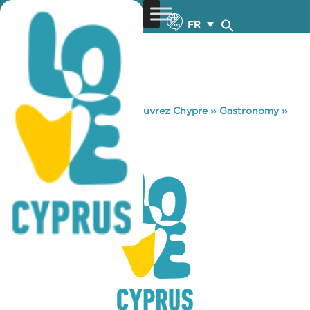
FR
You are here:
Home
»
Découvrez Chypre
»
Gastronomy
»
VIVA POLIS BAR
VIVA POLIS BAR