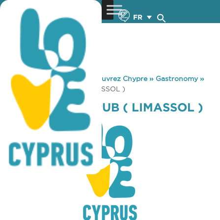
FR
You are here:
Home
»
Découvrez Chypre
»
Gastronomy
»
WELCOME INN PUB ( LIMASSOL )
WELCOME INN PUB ( LIMASSOL )