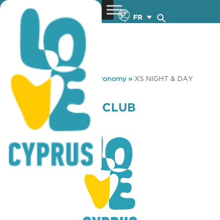
FR
You are here:
Home
»
Gastronomy
»
XS NIGHT & DAY
CLUB RESTAURANT
XS NIGHT & DAY CLUB
RESTAURANT