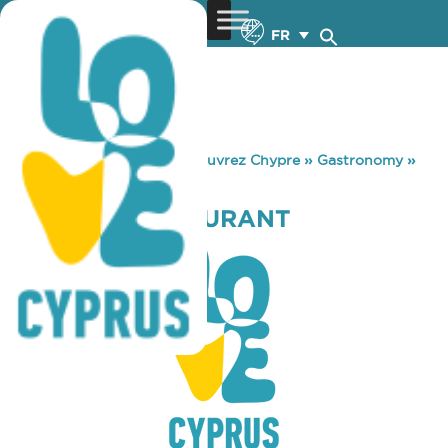
FR
You are here:
Home
»
Découvrez Chypre
»
Gastronomy
»
YIAGKINI RESTAURANT
YIAGKINI RESTAURANT