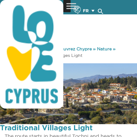
FR
You are here:
Home
»
Découvrez Chypre
»
Nature
»
Cyclisme
»
Traditional Villages Light
Traditional Villages Light
The route starts in beautiful Tochni and heads to