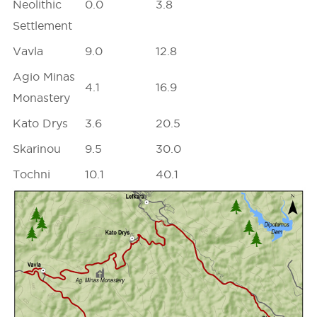
Neolithic
0.0
3.8
Settlement
Vavla
9.0
12.8
Agio Minas
4.1
16.9
Monastery
Kato Drys
3.6
20.5
Skarinou
9.5
30.0
Tochni
10.1
40.1