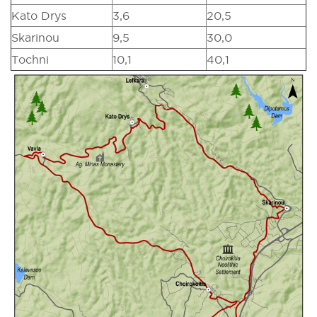
Kato Drys
3,6
20,5
Skarinou
9,5
30,0
Tochni
10,1
40,1