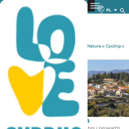
PL
You are here:
Home
»
Discover Cyprus
»
Nature
»
Cycling
»
Tradycyjne wioski – łatwa
Tradycyjne wioski – łatwa
Trasa rozpoczyna się w pięknym Tochni i prowadzi