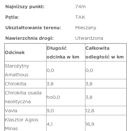
Najniższy punkt:
74m
Pętla:
TAK
Ukształtowanie terenu:
Mieszany
Nawierzchnia drogi:
Utwardzona
Długość
Całkowita
Odcinek
odcinka w km
odległość w km
Starożytny
0,0
0,0
Amathous
Chirokitia
3,8
3,8
Chirokitia osada
ho0,0
3,8
neolityczna
Vavla
9,0
12,8
Klasztor Agios
4,1
16,9
Minas