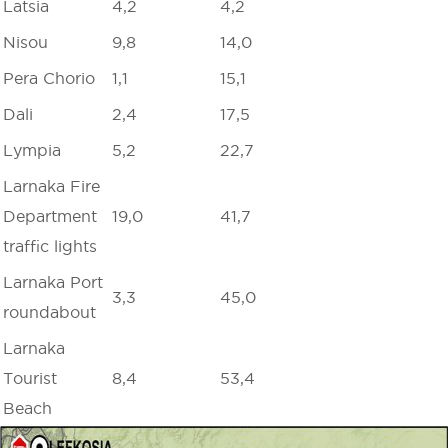
Latsia
4,2
4,2
Nisou
9,8
14,0
Pera Chorio
1,1
15,1
Dali
2,4
17,5
Lympia
5,2
22,7
Larnaka Fire
Department
19,0
41,7
traffic lights
Larnaka Port
3,3
45,0
roundabout
Larnaka
Tourist
8,4
53,4
Beach