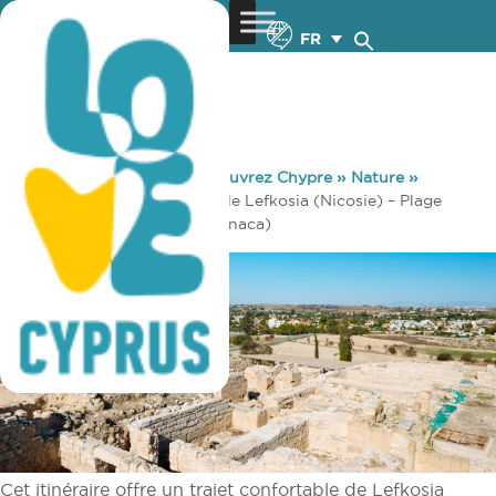
FR
You are here:
Home
»
Découvrez Chypre
»
Nature
»
Cyclisme
»
Parcours cyclable Lefkosia (Nicosie) – Plage
touristique de Larnaka (Larnaca)
Cet itinéraire offre un trajet confortable de Lefkosia