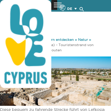
DE
You are here:
Home
»
Zypern entdecken
»
Natur
»
Radsport
»
Lefkosia (Nicosia) – Touristenstrand von
Larnaka (Larnaca) Fahrradrouten
Diese bequem zu fahrende Strecke führt von Lefkosia