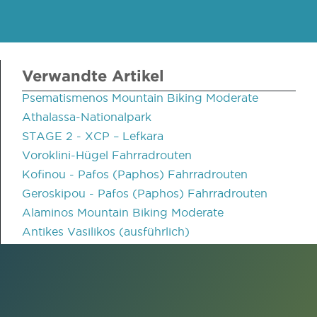
Verwandte Artikel
Psematismenos Mountain Biking Moderate
Athalassa-Nationalpark
STAGE 2 - XCP – Lefkara
Voroklini-Hügel Fahrradrouten
Kofinou - Pafos (Paphos) Fahrradrouten
Geroskipou - Pafos (Paphos) Fahrradrouten
Alaminos Mountain Biking Moderate
Antikes Vasilikos (ausführlich)