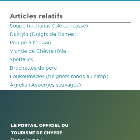
Articles relatifs
Soupe trachanas (blé concassé)
Daktyla (Doigts de Dames)
Poulpe à l'origan
Viande de Chèvre rôtie
Sheftalies
Brochettes de porc
Loukoumades (beignets ronds au sirop)
Agrelia (Asperges sauvages)
LE PORTAIL OFFICIEL DU
TOURISME DE CHYPRE
Page d'accueil