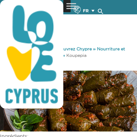
FR
You are here:
Home
»
Découvrez Chypre
»
Nourriture et
Boisson
»
Recettes locales
»
Koupepia
Koupepia
Ingrédients
: