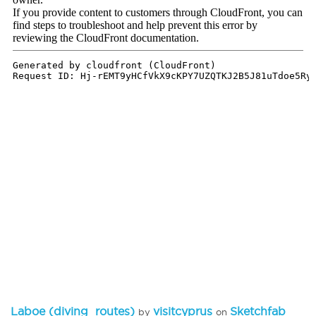
Laboe (diving_routes)
visitcyprus
Sketchfab
by
on