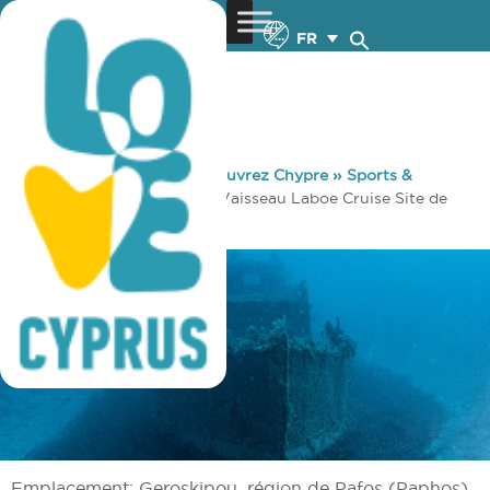
FR
You are here:
Home
»
Découvrez Chypre
»
Sports &
Entraînement
»
Plongée
»
Vaisseau Laboe Cruise Site de
Plongée
Emplacement: Geroskipou, région de Pafos (Paphos)