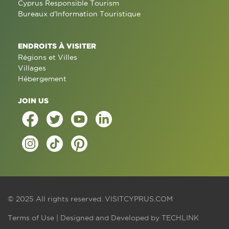
Cyprus Responsible Tourism
Bureaux d'Information Touristique
ENDROITS À VISITER
Régions et Villes
Villages
Hébergement
JOIN US
© 2025 All rights reserved.
VISITCYPRUS.COM
Terms of Use
| Designed and Developed by
TECHLINK