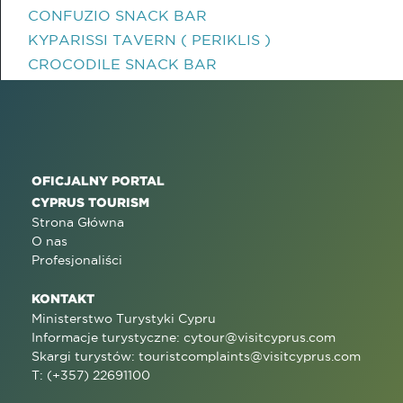
CONFUZIO SNACK BAR
KYPARISSI TAVERN ( PERIKLIS )
CROCODILE SNACK BAR
OFICJALNY PORTAL
CYPRUS TOURISM
Strona Główna
O nas
Profesjonaliści
KONTAKT
Ministerstwo Turystyki Cypru
Informacje turystyczne:
cytour@visitcyprus.com
Skargi turystów:
touristcomplaints@visitcyprus.com
T: (+357) 22691100