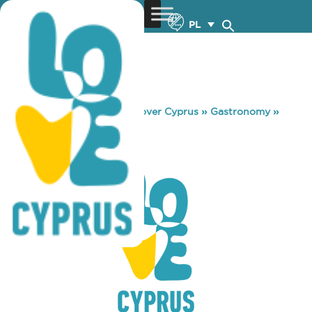
PL
You are here:
Home
»
Discover Cyprus
»
Gastronomy
»
ABSOLUTE – 168
ABSOLUTE – 168