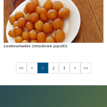
Loukoumades (miodowe pączki)
<<
<
1
2
3
>
>>