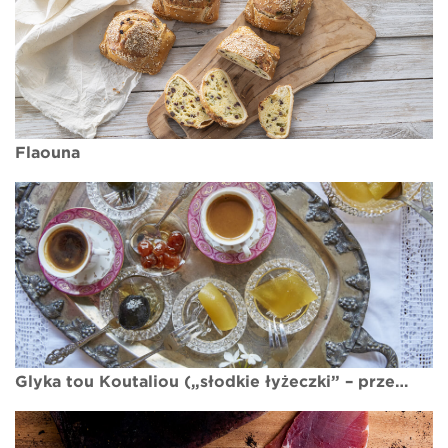
Flaouna
Glyka tou Koutaliou („słodkie łyżeczki” – przetwory)