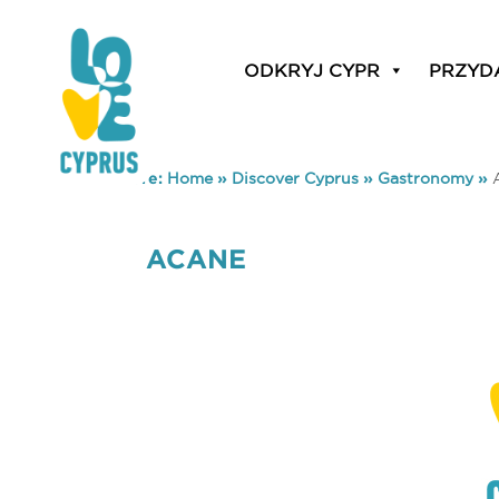
ODKRYJ CYPR
PRZYD
You are here:
Home
»
Discover Cyprus
»
Gastronomy
»
ACANE