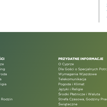
CI
PRZYDATNE INFORMACJE
rze
O Cyprze
ing
Dla Gości o Specjalnych Pot
roda
Wymagania Wjazdowe
a
Telekomunikacja
ligia
Pogoda i Klimat
Języki i Religie
Środki Płatnicze i Waluta
a Rodzin
Strefa Czasowa, Godziny Prac
Świąteczne