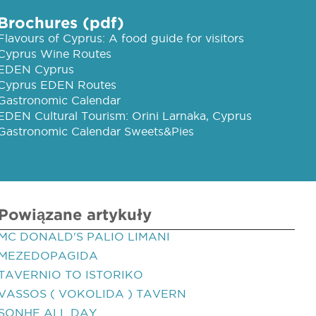
Brochures (pdf)
Flavours of Cyprus: A food guide for visitors
Cyprus Wine Routes
EDEN Cyprus
Cyprus EDEN Routes
Gastronomic Calendar
EDEN Cultural Tourism: Orini Larnaka, Cyprus
Gastronomic Calendar Sweets&Pies
Powiązane artykuły
MC DONALD'S PALIO LIMANI
MEZEDOPAGIDA
TAVERNIO TO ISTORIKO
VASSOS ( VOKOLIDA ) TAVERN
SONHE ALL DAY