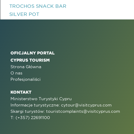
TROCHOS SNACK BAR
SILVER POT
OFICJALNY PORTAL
CYPRUS TOURISM
Strona Główna
O nas
Profesjonaliści
KONTAKT
Ministerstwo Turystyki Cypru
Informacje turystyczne:
cytour@visitcyprus.com
Skargi turystów:
touristcomplaints@visitcyprus.com
T: (+357) 22691100