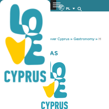
PL
You are here:
Home
»
Discover Cyprus
»
Gastronomy
»
H
AVLI TIS SOULAS
H AVLI TIS SOULAS