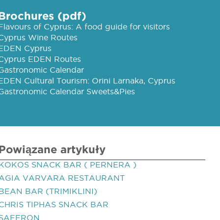
Brochures (pdf)
Flavours of Cyprus: A food guide for visitors
Cyprus Wine Routes
EDEN Cyprus
Cyprus EDEN Routes
Gastronomic Calendar
EDEN Cultural Tourism: Orini Larnaka, Cyprus
Gastronomic Calendar Sweets&Pies
Powiązane artykuły
KOKOS SNACK BAR ( PERNERA )
AGIA VARVARA RESTAURANT
BEAN BAR (TRIMIKLINI)
CHRIS TIPHAS SNACK BAR
SAFFRON