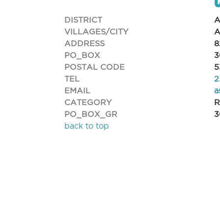
DISTRICT
VILLAGES/CITY
A
ADDRESS
8
PO_BOX
3
POSTAL CODE
5
TEL
2
EMAIL
a
CATEGORY
R
PO_BOX_GR
3
back to top