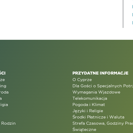
CI
PRZYDATNE INFORMACJE
rze
O Cyprze
ing
Dla Gości o Specjalnych Pot
roda
Wymagania Wjazdowe
a
Telekomunikacja
ligia
Pogoda i Klimat
Języki i Religie
Środki Płatnicze i Waluta
a Rodzin
Strefa Czasowa, Godziny Prac
Świąteczne