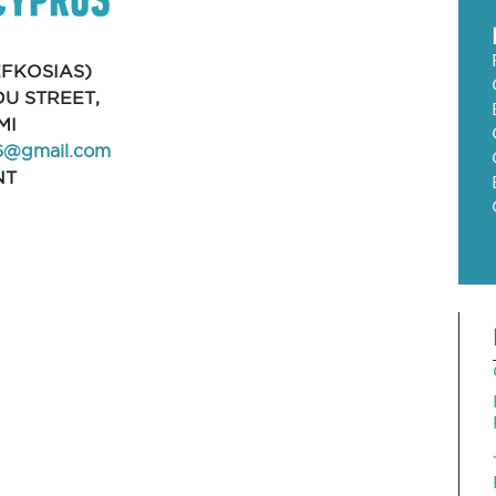
EFKOSIAS)
OU STREET,
MI
6@gmail.com
NT