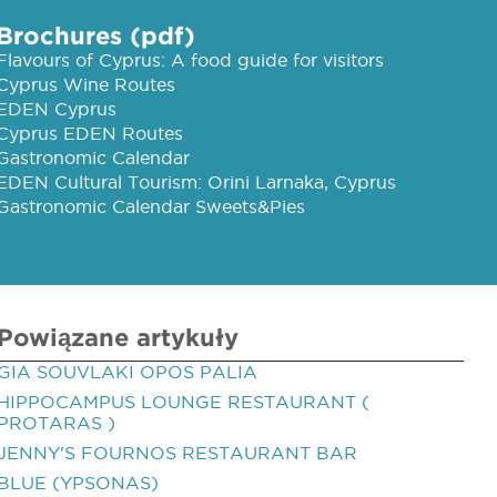
Brochures (pdf)
Flavours of Cyprus: A food guide for visitors
Cyprus Wine Routes
EDEN Cyprus
Cyprus EDEN Routes
Gastronomic Calendar
EDEN Cultural Tourism: Orini Larnaka, Cyprus
Gastronomic Calendar Sweets&Pies
Powiązane artykuły
GIA SOUVLAKI OPOS PALIA
HIPPOCAMPUS LOUNGE RESTAURANT (
PROTARAS )
JENNY'S FOURNOS RESTAURANT BAR
BLUE (YPSONAS)