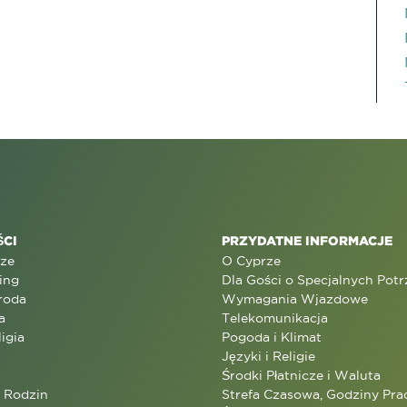
CI
PRZYDATNE INFORMACJE
rze
O Cyprze
ing
Dla Gości o Specjalnych Pot
roda
Wymagania Wjazdowe
a
Telekomunikacja
ligia
Pogoda i Klimat
Języki i Religie
Środki Płatnicze i Waluta
a Rodzin
Strefa Czasowa, Godziny Prac