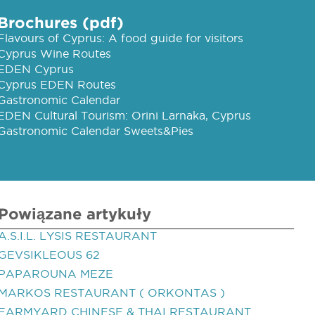
Brochures (pdf)
Flavours of Cyprus: A food guide for visitors
Cyprus Wine Routes
EDEN Cyprus
Cyprus EDEN Routes
Gastronomic Calendar
EDEN Cultural Tourism: Orini Larnaka, Cyprus
Gastronomic Calendar Sweets&Pies
Powiązane artykuły
A.S.I.L. LYSIS RESTAURANT
GEVSIKLEOUS 62
PAPAROUNA MEZE
MARKOS RESTAURANT ( ORKONTAS )
FARMYARD CHINESE & THAI RESTAURANT