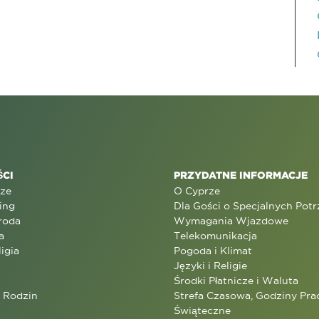
CI
PRZYDATNE INFORMACJE
rze
O Cyprze
ing
Dla Gości o Specjalnych Pot
roda
Wymagania Wjazdowe
a
Telekomunikacja
ligia
Pogoda i Klimat
Języki i Religie
Środki Płatnicze i Waluta
a Rodzin
Strefa Czasowa, Godziny Prac
Świąteczne