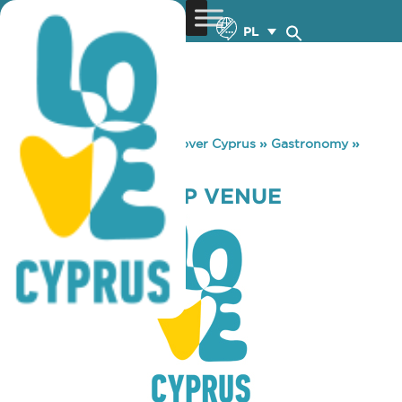
PL
You are here:
Home
»
Discover Cyprus
»
Gastronomy
»
SHAKA ROOFTOP VENUE
SHAKA ROOFTOP VENUE