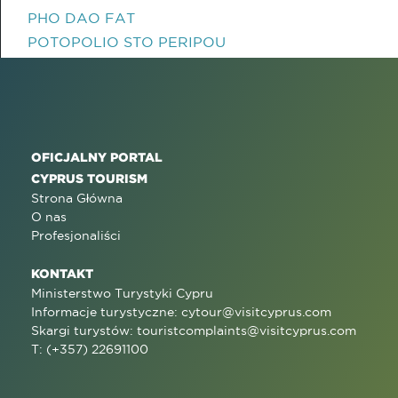
PHO DAO FAT
POTOPOLIO STO PERIPOU
OFICJALNY PORTAL
CYPRUS TOURISM
Strona Główna
O nas
Profesjonaliści
KONTAKT
Ministerstwo Turystyki Cypru
Informacje turystyczne:
cytour@visitcyprus.com
Skargi turystów:
touristcomplaints@visitcyprus.com
T: (+357) 22691100