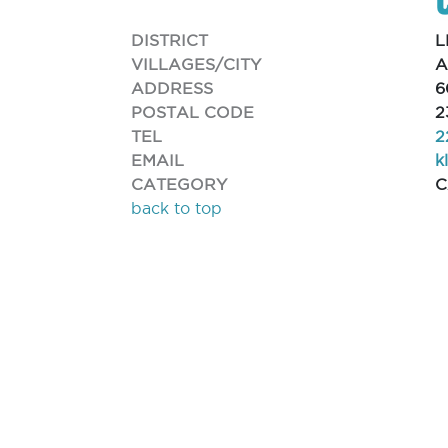
DISTRICT
L
VILLAGES/CITY
A
ADDRESS
6
POSTAL CODE
2
TEL
2
EMAIL
k
CATEGORY
C
back to top