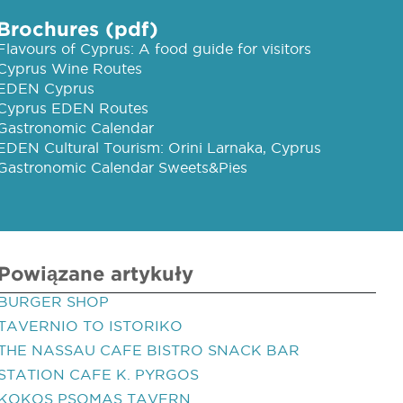
Brochures (pdf)
Flavours of Cyprus: A food guide for visitors
Cyprus Wine Routes
EDEN Cyprus
Cyprus EDEN Routes
Gastronomic Calendar
EDEN Cultural Tourism: Orini Larnaka, Cyprus
Gastronomic Calendar Sweets&Pies
Powiązane artykuły
BURGER SHOP
TAVERNIO TO ISTORIKO
THE NASSAU CAFE BISTRO SNACK BAR
STATION CAFE K. PYRGOS
KOKOS PSOMAS TAVERN