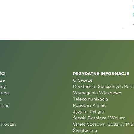
CI
PRZYDATNE INFORMACJE
rze
O Cyprze
ing
Dla Gości o Specjalnych Pot
roda
Wymagania Wjazdowe
a
Telekomunikacja
ligia
Pogoda i Klimat
Języki i Religie
Środki Płatnicze i Waluta
a Rodzin
Strefa Czasowa, Godziny Prac
Świąteczne