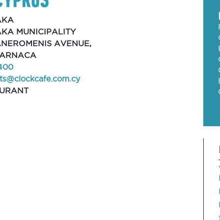
AKA
KA MUNICIPALITY
FANEROMENIS AVENUE,
 LARNACA
400
ts@clockcafe.com.cy
AURANT