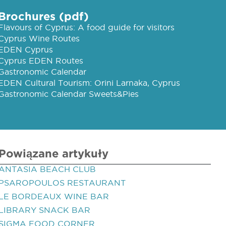
Brochures (pdf)
Flavours of Cyprus: A food guide for visitors
Cyprus Wine Routes
EDEN Cyprus
Cyprus EDEN Routes
Gastronomic Calendar
EDEN Cultural Tourism: Orini Larnaka, Cyprus
Gastronomic Calendar Sweets&Pies
Powiązane artykuły
ANTASIA BEACH CLUB
PSAROPOULOS RESTAURANT
LE BORDEAUX WINE BAR
LIBRARY SNACK BAR
SIGMA FOOD CORNER