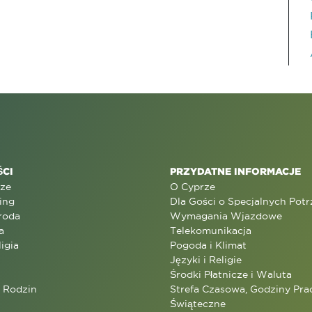
CI
PRZYDATNE INFORMACJE
rze
O Cyprze
ing
Dla Gości o Specjalnych Pot
roda
Wymagania Wjazdowe
a
Telekomunikacja
ligia
Pogoda i Klimat
Języki i Religie
Środki Płatnicze i Waluta
a Rodzin
Strefa Czasowa, Godziny Prac
Świąteczne