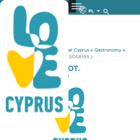
PL
You are here:
Home
»
Discover Cyprus
»
Gastronomy
»
CLUB ELEVEN ( POT. GERMASOGEIAS )
CLUB ELEVEN ( POT.
GERMASOGEIAS )