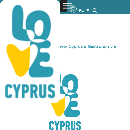
PL
You are here:
Home
»
Discover Cyprus
»
Gastronomy
»
COFFEE YARD
COFFEE YARD